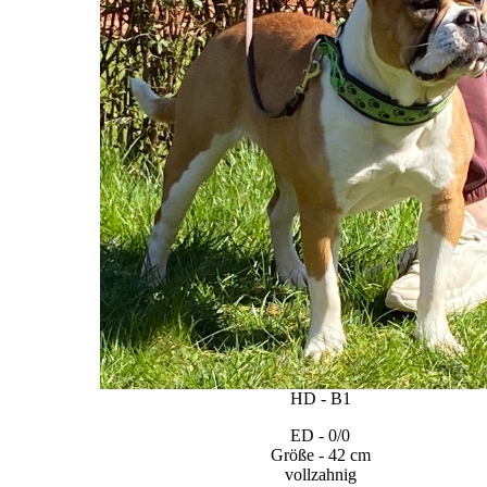
HD - B1
ED - 0/0
Größe - 42 cm
vollzahnig