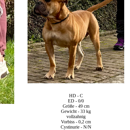
HD - C
ED - 0/0
Größe - 49 cm
Gewicht - 33 kg
vollzahnig
Vorbiss - 0,2 cm
Cystinurie - N/N